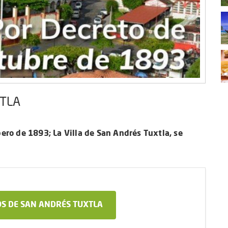
XTLA
ero de 1893; La Villa de San Andrés Tuxtla, se
S DE SAN ANDRÉS TUXTLA