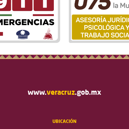
www.
veracruz
.gob.mx
UBICACIÓN